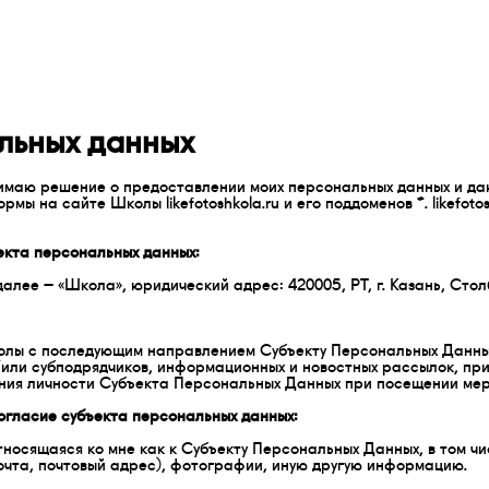
льных данных
маю решение о предоставлении моих персональных данных и даю 
ы на сайте Школы likefotoshkola.ru и его поддоменов *. likefoto
екта персональных данных:
е – «Школа», юридический адрес: 420005, РТ, г. Казань, Столб
лы с последующим направлением Субъекту Персональных Данных 
/или субподрядчиков, информационных и новостных рассылок, п
ения личности Субъекта Персональных Данных при посещении ме
огласие субъекта персональных данных:
сящаяся ко мне как к Субъекту Персональных Данных, в том чис
очта, почтовый адрес), фотографии, иную другую информацию.